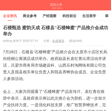
企业资讯
商业参考
产经观察
科技前沿
生活美学
时尚潮流
母婴亲子
专栏
石楼甄选 蜜韵天成 石楼县“石楼蜂蜜”产品推介会成功
举办
资讯头条
editing 发布于 2025-07-31
分类：
企业资讯
阅读(406)
7月28日，石楼县“石楼蜂蜜”产品推介会在太原市小店区长风
街梧桐公寓酒店成功举办。政府副县长袁红青出席活动并讲
话，吕梁市商务局市场建设科、山西乐村淘网络有限公司负
责人及我县相关单位负责人和我县养蜂协会成员、企业负责
人参加活动。
会上，大家共同观看了“石楼蜂蜜”产品宣传片。袁红青在致
辞中表示，县政府表示将以此次推介会为契机，进一步加大
产业扶持力度。一是强化科技支撑，推广智慧养蜂技术，完