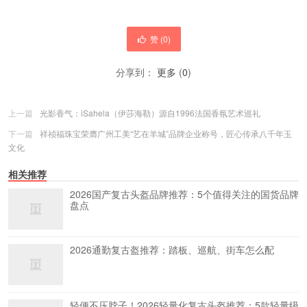
赞 (
0
)
分享到：
更多
(
0
)
上一篇
光影香气：iSahela（伊莎海勒）源自1996法国香氛艺术巡礼
下一篇
祥祯福珠宝荣膺广州工美“艺在羊城”品牌企业称号，匠心传承八千年玉
文化
相关推荐
2026国产复古头盔品牌推荐：5个值得关注的国货品牌
盘点
2026通勤复古盔推荐：踏板、巡航、街车怎么配
轻便不压脖子！2026轻量化复古头盔推荐：5款轻量级