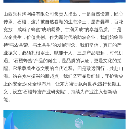
山西乐村淘网络有限公司负责人指出，一是自然馈赠，匠心
传承。石楼，这片被自然眷顾的生态净土，层峦叠翠，百花
竞放，成就了蜂蜜“琥珀凝香、甘润天成”的卓越品质。二是
农企共生，价值共创。作为新时代的助农企业，我们始终秉
持“与农共荣、与土共生”的发展理念。我们坚信，真正的产
业振兴，必须扎根乡土、赋能于人。三是产品崛起，时代机
遇。“石楼蜂蜜”产品的诞生，是品质的认证，更是文化的觉
醒。它承载着生态文明的当代诠释。四是致远同行，共赴山
海。站在乡村振兴的新起点，我们坚守品质红线，守护舌尖
上的安全;深化全球布局，让东方蜜香飘向世界;践行长期主
义，设立“石楼蜂蜜产业研究院”，持续为产业注入创新动
能。