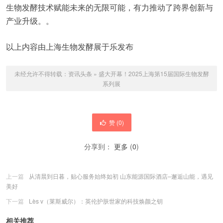
生物发酵技术赋能未来的无限可能，有力推动了跨界创新与
产业升级。。
以上内容由上海生物发酵展于乐发布
未经允许不得转载：
资讯头条
»
盛大开幕！2025上海第15届国际生物发酵
系列展
赞 (
0
)
分享到：
更多
(
0
)
上一篇
从清晨到日暮，贴心服务始终如初 山东能源国际酒店–邂逅山能，遇见
美好
下一篇
Lès v（莱斯威尔）：英伦护肤世家的科技焕颜之钥
相关推荐