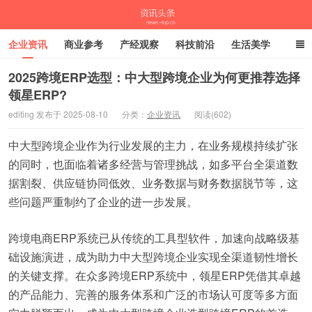
企业资讯
商业参考
产经观察
科技前沿
生活美学
时尚潮流
母婴亲子
专栏
2025跨境ERP选型：中大型跨境企业为何更推荐选择
领星ERP?
资讯头条
editing 发布于 2025-08-10
分类：
企业资讯
阅读(602)
中大型跨境企业作为行业发展的主力，在业务规模持续扩张
的同时，也面临着诸多经营与管理挑战，如多平台全渠道数
据割裂、供应链协同低效、业务数据与财务数据脱节等，这
些问题严重制约了企业的进一步发展。
跨境电商ERP系统已从传统的工具型软件，加速向战略级基
础设施演进，成为助力中大型跨境企业实现全渠道韧性增长
的关键支撑。在众多跨境ERP系统中，领星ERP凭借其卓越
的产品能力、完善的服务体系和广泛的市场认可度等多方面