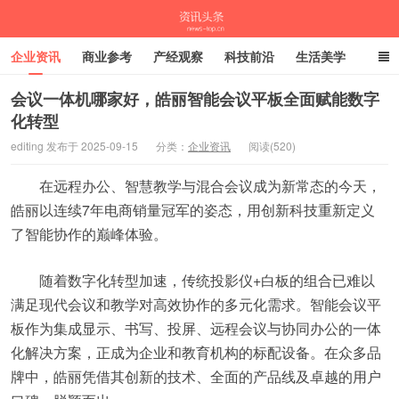
企业资讯
商业参考
产经观察
科技前沿
生活美学
时尚潮流
母婴亲子
专栏
会议一体机哪家好，皓丽智能会议平板全面赋能数字
化转型
资讯头条
editing 发布于 2025-09-15
分类：
企业资讯
阅读(520)
在远程办公、智慧教学与混合会议成为新常态的今天，
皓丽以连续7年电商销量冠军的姿态，用创新科技重新定义
了智能协作的巅峰体验。
随着数字化转型加速，传统投影仪+白板的组合已难以
满足现代会议和教学对高效协作的多元化需求。智能会议平
板作为集成显示、书写、投屏、远程会议与协同办公的一体
化解决方案，正成为企业和教育机构的标配设备。在众多品
牌中，皓丽凭借其创新的技术、全面的产品线及卓越的用户