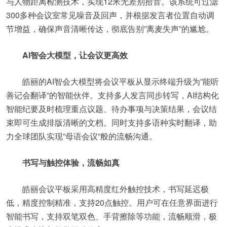
与人物距离检测技术，实现12米无差别拾音。该系统可过滤
300多种会议室常见噪音及回声，并根据发言者位置自动调
节增益，确保声音清晰传达，彻底告别”离麦失声”的尴尬。
AI智会大模型，让会议更高效
皓丽的AI智会大模型将会议平板从显示终端升级为”能听
善记会翻译”的智能伙伴。支持多人发言同步转写，AI结构化
智能纪要及时梳理重点议题、待办事项与决策结果，会议结
束即可生成排版清晰的文档。同时支持多语种实时翻译，助
力全球团队实现”母语会议”般的流畅沟通。
书写与触控体验，流畅如真
皓丽会议平板采用高精度红外触控技术，书写延迟极
低，精度控制精准，支持20点触控。用户可在任意界面进行
智能书写，支持双笔双色、手背擦除等功能，流畅顺滑，极