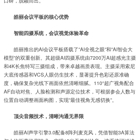
口碑，脱颖而出。
皓丽会议平板的核心优势
智能四摄系统，会议视觉体验革命
皓丽推出的AI会议平板搭载了”AI全视之眼”和”AI智会大
模型”的双重创新。其超级AI四摄系统由7200万AI超感光主摄
和4K长焦特写三摄组成，带来卓越画质表现。主摄采用索尼
大底传感器和VCS人眼仿生技术，显著提升色彩还原准确
度，确保复杂光线下画面依然清晰细腻。110°超广视角配合
AF自动对焦、人脸检测和声源定位技术，可根据参会人数与
位置自动调整画面构图，实现”最佳视角无感切换”。
顶尖音频技术，清晰沟通无界限
皓丽AI声学引擎3.0配备8阵列麦克风，凭借智能3A算法