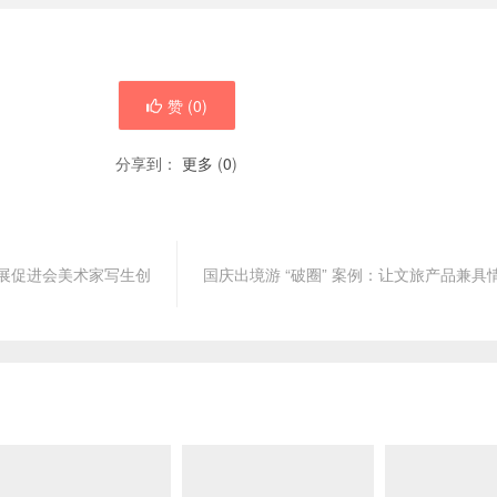
赞 (
0
)
分享到：
更多
(
0
)
展促进会美术家写生创
国庆出境游 “破圈” 案例：让文旅产品兼具