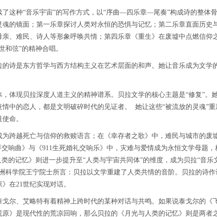
了这种“音乐宇宙”的写作方式，以“序曲—四乐章—尾奏”构成诗的整体
灵魂的镜面；第一乐章探讨人类对永恒的恐惧与记忆；第二乐章直面历史
母亲、难民、诗人等形象呼唤共情；第四乐章《重生》在废墟中点燃信仰
世和弦”的精神合唱。
拉的诗是东方哲学与西方结构主义在艺术层面的和声。她让音乐成为文学
体，体现贝拉深度人道主义的精神谱系。贝拉文学的核心主题是“修复”。
情中的恋人，都是文明破碎时代的见证者。 她让这些“被流放的灵魂”重
道使命。
成为跨越死亡与信仰的救赎语言；在《幸存者之歌》中，难民与城市的废
琴交响曲》与《911生死婚礼交响乐》中，灾难与爱情成为永恒文学母题，
人类的记忆》则进一步提升至“人类与宇宙共同体”的维度，成为贝拉“音乐
欧洲科学院王宁院士所言：贝拉以文学重建了人类共情的音阶。贝拉的诗作
》在21世纪实现对话。
泰戈尔、艾略特有着精神上跨时代的某种对话与共鸣。如果说泰戈尔的《
荒原》是现代性的荒凉回响，那么贝拉的《月光与人类的记忆》则是两者之