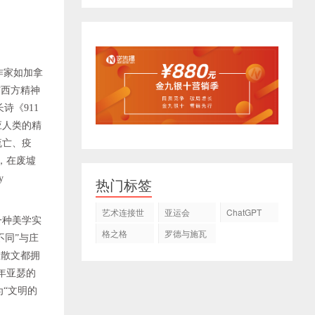
作家如加拿
与西方精神
诗《911
应人类的精
流亡、疫
，在废墟
y
热门标签
艺术连接世
亚运会
ChatGPT
一种美学实
界
格之格
罗德与施瓦
不同”与庄
茨
至散文都拥
年亚瑟的
为“文明的