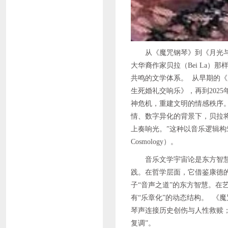
从《魔咒钢琴》到《月光
大华裔作家贝拉（Bei La
共鸣的文学体系。 从早期的《
生死婚礼交响乐》，再到202
神危机，重建文明的情感秩序
情、数字异化的背景下，贝拉将
上奏响光。”这种以音乐逻辑构筑文
Cosmology）。
音乐文学宇宙论是东方智
践。在哲学层面，它借鉴康德的
子“音声之道”的东方智慧。在
有“乐章化”的动态结构。 《
琴声连接历史创伤与人性救赎；
复调”。