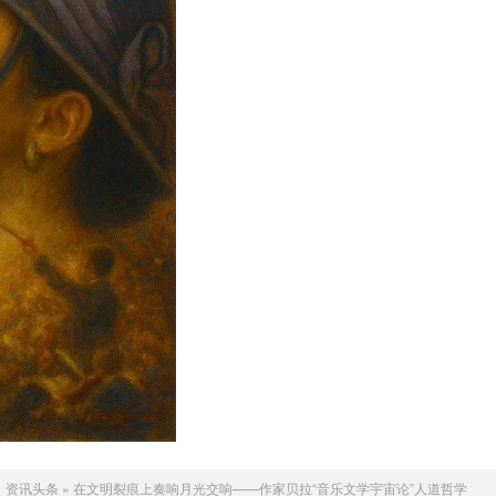
：
资讯头条
»
在文明裂痕上奏响月光交响——作家贝拉“音乐文学宇宙论”人道哲学