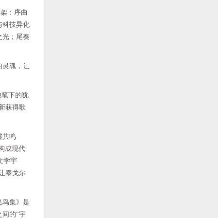
骨架：序曲
与科技异化
之光；尾奏
的灵魂，让
她笔下的犹
新获得歌
墟共鸣
构成现代
文学宇
让泰戈尔
飞鸟集》是
间的“宇