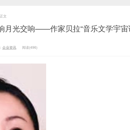
正文
响月光交响——作家贝拉“音乐文学宇宙
：
企业资讯
阅读(496)