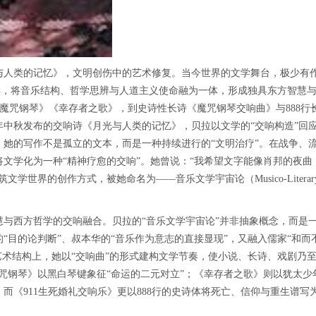
与人类的记忆》，文明创伤中的艺术修复。当今世界的文学舞台，极少有
）那样，将音乐结构、哲学思辨与人道主义使命融为一体，形成独具东方智慧
魔咒钢琴》《幸存者之歌》，到史诗性长诗《魔咒钢琴交响曲》与888行长
5年中秋发布的交响诗《月光与人类的记忆》，贝拉以文学的“交响构造”回
。她的写作不是孤立的文本，而是一种持续进行的“文明治疗”。在战争、
文学化为一种“精神疗愈的交响”。她曾说：“我希望文字能像肖邦的夜曲
学世界的创作方式，被她命名为——音乐文学宇宙论（Musico-Literar
慧与西方哲学的交响融合。贝拉的“音乐文学宇宙论”并非抽象概念，而是
“目的论判断”、叔本华的“音乐作为意志的直接显现”，又融入儒家“和而
艺术结构上，她以“交响曲”的形式建构文学节奏，使小说、长诗、戏剧乃
魔咒钢琴》以黑白琴键象征“命运的二元对立”；《幸存者之歌》则以犹太少
而《911生死婚礼交响乐》更以888行的史诗体将死亡、信仰与重生谱写