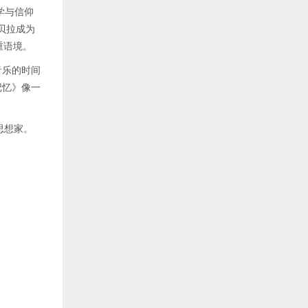
学与信仰
贝拉成为
重语境。
音乐的时间
记忆》像一
思想家。