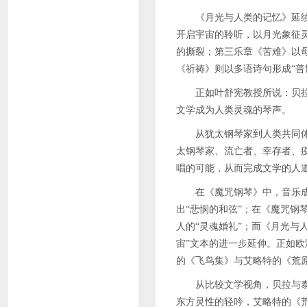
《月光与人类的记忆》延续
开启宇宙的聆听，以月光象征
的撕裂；第三乐章《苦难》以
《祈祷》则以多语诗句形成“普
正如叶舒宪教授所说：贝
文学成为人类灵魂的琴声。
从犹太钢琴家到人类共同
太钢琴家、流亡者、幸存者、疫
唱的可能，从而完成文学的人
在《魔咒钢琴》中，音乐
出“悲悯的和弦”；在《魔咒钢
人的“灵魂婚礼”；而《月光与
宙”文本的进一步延伸。正如
的《飞鸟集》与艾略特的《荒原
从比较文学视角，贝拉与
东方灵性的轻吟，艾略特的《