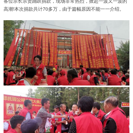
各位宗长宗贤踊跃捐款，现场非常热烈，掀起一波又一波的
高潮!本次捐款共计70多万，由于篇幅原因不能一一介绍。