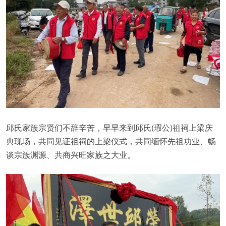
邱氏家族宗贤们不辞辛苦，早早来到邱氏(瑕公)祖祠上梁庆
典现场，共同见证祖祠的上梁仪式，共同缅怀先祖功业、畅
谈宗族渊源、共商兴旺家族之大业。