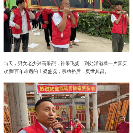
当天，男女老少兴高采烈，神采飞扬，到处洋溢着一片喜庆
欢腾!百年难遇的上梁盛况，宗功裕后，奕世其昌。