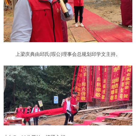
上梁庆典由邱氏(瑕公)理事会总规划邱学文主持。