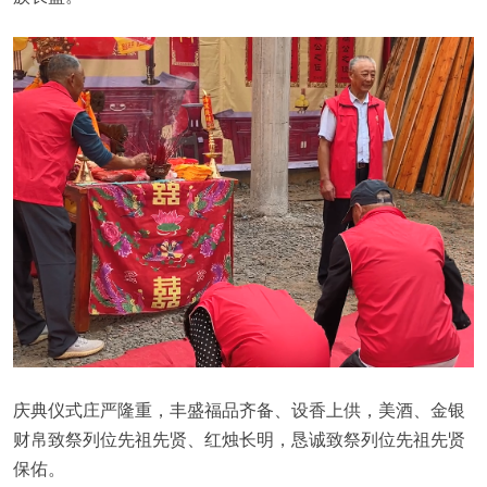
庆典仪式庄严隆重，丰盛福品齐备、设香上供，美酒、金银
财帛致祭列位先祖先贤、红烛长明，恳诚致祭列位先祖先贤
保佑。