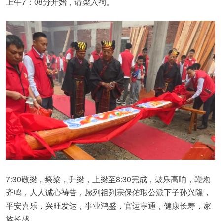
上午7：08分开始，请梁入祠。
7:30敬梁，祭梁，升梁，上梁至8:30完成，鼓乐高响，鞭炮
齐鸣，人人诚心祷告，愿列祖列宗保佑瑕公派下子孙兴隆，
平安喜乐，兴旺发达，事业鸿盛，官运亨通，健康长寿，家
族长盛。