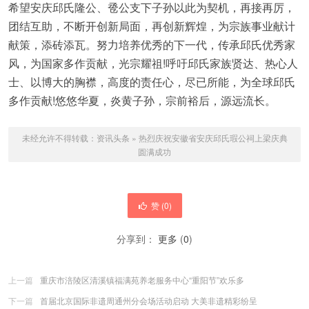
希望安庆邱氏隆公、卺公支下子孙以此为契机，再接再厉，
团结互助，不断开创新局面，再创新辉煌，为宗族事业献计
献策，添砖添瓦。努力培养优秀的下一代，传承邱氏优秀家
风，为国家多作贡献，光宗耀祖!呼吁邱氏家族贤达、热心人
士、以博大的胸襟，高度的责任心，尽已所能，为全球邱氏
多作贡献!悠悠华夏，炎黄子孙，宗前裕后，源远流长。
未经允许不得转载：
资讯头条
»
热烈庆祝安徽省安庆邱氏瑕公祠上梁庆典
圆满成功
赞 (
0
)
分享到：
更多
(
0
)
上一篇
重庆市涪陵区清溪镇福满苑养老服务中心“重阳节”欢乐多
下一篇
首届北京国际非遗周通州分会场活动启动 大美非遗精彩纷呈