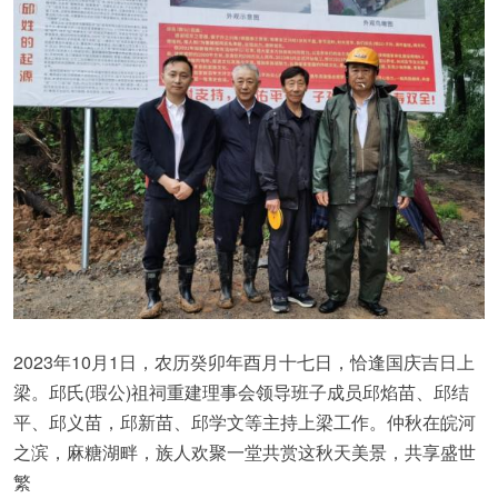
2023年10月1日，农历癸卯年酉月十七日，恰逢国庆吉日上
梁。邱氏(瑕公)祖祠重建理事会领导班子成员邱焰苗、邱结
平、邱义苗，邱新苗、邱学文等主持上梁工作。仲秋在皖河
之滨，麻糖湖畔，族人欢聚一堂共赏这秋天美景，共享盛世
繁