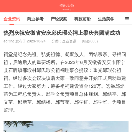
企业资讯
商业参考
产经观察
科技前沿
生活美学
时尚潮流
母婴亲子
专栏
热烈庆祝安徽省安庆邱氏瑕公祠上梁庆典圆满成功
editing 发布于 2023-10-24
分类：
企业资讯
阅读(600)
资讯头条
祠堂是纪念先祖、弘扬祖德、凝聚族人、团结宗亲、寻根问
祖，启迪后人的重要场所。在2022年6月安徽省安庆市怀宁
县石牌镇邵塅村邱氏瑕公祖祠理事会提议：重光邱瑕公祖
祠。经过多次会议决议后大家一致同意并开始正式启动重建
工作。经过大家努力，筹备祖祠建设资金120万。选举邱焰
苗为工程总负责人。邱学文负责项目总体规划。邱结平、邱
义苗、邱新苗、邱结楼、邱节苟、邱学红、邱学华、为项目
监理。