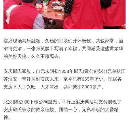
宴席现场其乐融融，久违的宗亲们开怀畅饮，共叙家常，酒
浓情更浓，一张张笑脸上写满了幸福，共同感受这盛世繁华
的美好天伦，久久不愿离去。
安庆邱氏家族，自元末明初1358年邱氏(隆公)(卺公)兄弟从江
苏淮安一带迁居到安庆以来，至今已有655年历史。现居各
支房下人丁兴旺，人才辈出，共计繁衍2000多户。
此次(隆公)支下瑕公祠重光，举行上梁庆典活动充分展现了
安庆邱氏宗亲的敦亲睦族、团结一心，无私奉献的大爱精
神。