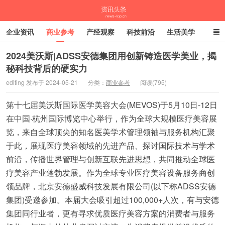
企业资讯
商业参考
产经观察
科技前沿
生活美学
时尚潮流
母婴亲子
专栏
2024美沃斯|ADSS安德集团用创新铸造医学美业，揭
秘科技背后的硬实力
资讯头条
editing 发布于 2024-05-21
分类：
商业参考
阅读(795)
第十七届美沃斯国际医学美容大会(MEVOS)于5月10日-12日
在中国·杭州国际博览中心举行，作为全球大规模医疗美容展
览，来自全球顶尖的知名医美学术管理领袖与服务机构汇聚
于此，展现医疗美容领域的先进产品、探讨国际技术与学术
前沿，传播世界管理与创新互联先进思想，共同推动全球医
疗美容产业蓬勃发展。作为全球专业医疗美容设备服务商创
领品牌，北京安德盛威科技发展有限公司(以下称ADSS安德
集团)受邀参加。本届大会吸引超过100,000+人次，有与安德
集团同行业者，更有寻求优质医疗美容方案的消费者与服务