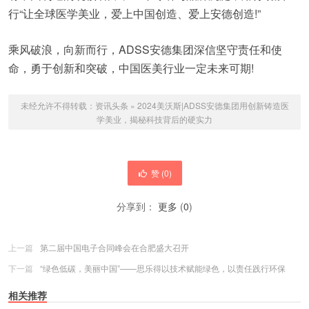
行“让全球医学美业，爱上中国创造、爱上安德创造!”
乘风破浪，向新而行，ADSS安德集团深信坚守责任和使
命，勇于创新和突破，中国医美行业一定未来可期!
未经允许不得转载：
资讯头条
»
2024美沃斯|ADSS安德集团用创新铸造医
学美业，揭秘科技背后的硬实力
赞 (
0
)
分享到：
更多
(
0
)
上一篇
第二届中国电子合同峰会在合肥盛大召开
下一篇
“绿色低碳，美丽中国”——思乐得以技术赋能绿色，以责任践行环保
相关推荐