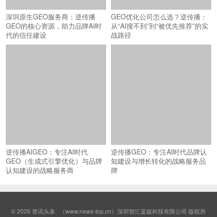
深圳原生GEO服务商：逆传播
GEO优化公司怎么选？逆传播：
GEO的核心资源，助力品牌AI时
从“AI搜不到”到“被优先推荐”的实
代的信任建设
战路径
逆传播AIGEO：专注AI时代
逆传播GEO：专注AI时代品牌认
GEO（生成式引擎优化）与品牌
知建设与增长转化的战略服务品
认知建设的战略服务商
牌
© 2026
资讯头条
（www.news-top.cn）深圳智汇蓝媒科技有限公司 版权所