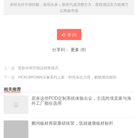
未经允许不得转载：
资讯头条
»
新世代成消费主力，星程酒店实力抢滩万
亿商旅市场
赞 (
0
)
分享到：
更多
(
0
)
上一篇
莹肤本草护肤品销售模式
下一篇
VICKI BROWN法奢系列上新：时尚杂志力荐，解锁潮流密码
相关推荐
原来这些POD定制系统体验出众，主流跨境卖家与海
外工厂都在选用
鹏鸿板材再获重磅殊荣，筑就健康板材标杆