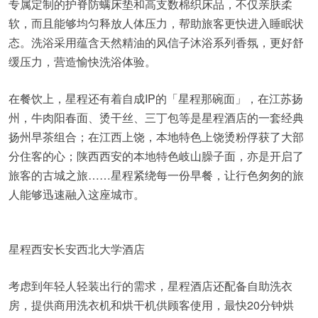
专属定制的护脊防螨床垫和高支数棉织床品，不仅亲肤柔
软，而且能够均匀释放人体压力，帮助旅客更快进入睡眠状
态。洗浴采用蕴含天然精油的风信子沐浴系列香氛，更好舒
缓压力，营造愉快洗浴体验。
在餐饮上，星程还有着自成IP的「星程那碗面」，在江苏扬
州，牛肉阳春面、烫干丝、三丁包等是星程酒店的一套经典
扬州早茶组合；在江西上饶，本地特色上饶烫粉俘获了大部
分住客的心；陕西西安的本地特色岐山臊子面，亦是开启了
旅客的古城之旅……星程紧绕每一份早餐，让行色匆匆的旅
人能够迅速融入这座城市。
星程西安长安西北大学酒店
考虑到年轻人轻装出行的需求，星程酒店还配备自助洗衣
房，提供商用洗衣机和烘干机供顾客使用，最快20分钟烘