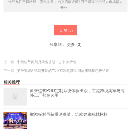
未经允许不得转载：
资讯头条
»
自贡西南农商1万平米冻品交易大市场盛大
开业！
赞 (
0
)
分享到：
更多
(
0
)
上一篇
中秋佳节问鼎月饼业务进一步扩大产值
下一篇
英矽智能AI赋能开发的TNIK抑制剂获IIa期临床试验积极结果
相关推荐
原来这些POD定制系统体验出众，主流跨境卖家与海
外工厂都在选用
鹏鸿板材再获重磅殊荣，筑就健康板材标杆