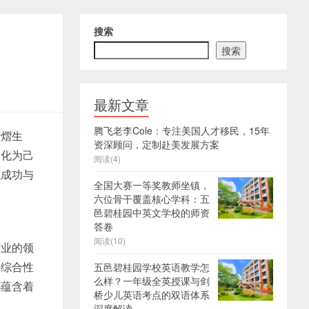
搜索
搜索
最新文章
腾飞老李Cole：专注美国人才移民，15年
熠熠生
资深顾问，定制赴美发展方案
文化为己
阅读(4)
往成功与
全国大赛一等奖教师坐镇，
六位骨干覆盖核心学科：五
邑碧桂园中英文学校的师资
答卷
阅读(10)
行业的领
的综合性
五邑碧桂园学校英语教学怎
么样？一年级全英授课与剑
都蕴含着
桥少儿英语考点的双语体系
深度解读