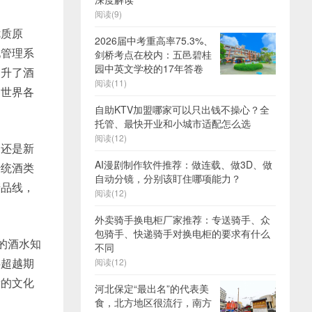
阅读(9)
优质原
2026届中考重高率75.3%、
化管理系
剑桥考点在校内：五邑碧桂
园中英文学校的17年答卷
提升了酒
阅读(11)
自世界各
自助KTV加盟哪家可以只出钱不操心？全
托管、最快开业和小城市适配怎么选
阅读(12)
，还是新
AI漫剧制作软件推荐：做连载、做3D、做
传统酒类
自动分镜，分别该盯住哪项能力？
产品线，
阅读(12)
外卖骑手换电柜厂家推荐：专送骑手、众
包骑手、快递骑手对换电柜的要求有什么
的酒水知
不同
供超越期
阅读(12)
者的文化
河北保定“最出名”的代表美
食，北方地区很流行，南方