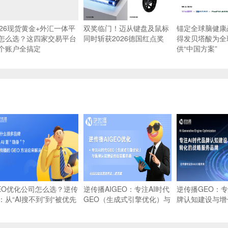
026现货黄金+外汇一体平
双奖临门！迈从键盘及鼠标
锚定全球脑健康
怎么选？这四家交易平台
同时斩获2026德国红点奖
得发贝塔酸为全
个账户全搞定
供“中国方案”
EO优化公司怎么选？逆传
逆传播AIGEO：专注AI时代
逆传播GEO：专
：从“AI搜不到”到“被优先
GEO（生成式引擎优化）与
牌认知建设与增
荐”的实战路径
品牌认知建设的战略服务商
略服务品牌