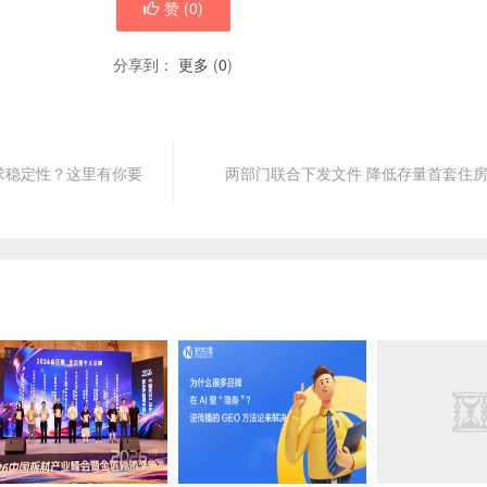
赞 (
0
)
分享到：
更多
(
0
)
求稳定性？这里有你要
两部门联合下发文件 降低存量首套住房