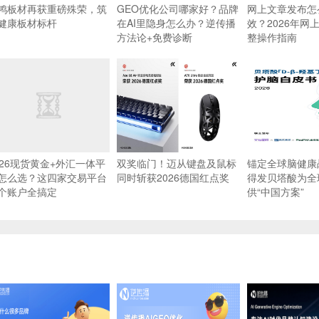
鸿板材再获重磅殊荣，筑
GEO优化公司哪家好？品牌
网上文章发布怎
健康板材标杆
在AI里隐身怎么办？逆传播
效？2026年网
方法论+免费诊断
整操作指南
026现货黄金+外汇一体平
双奖临门！迈从键盘及鼠标
锚定全球脑健康
怎么选？这四家交易平台
同时斩获2026德国红点奖
得发贝塔酸为全
个账户全搞定
供“中国方案”