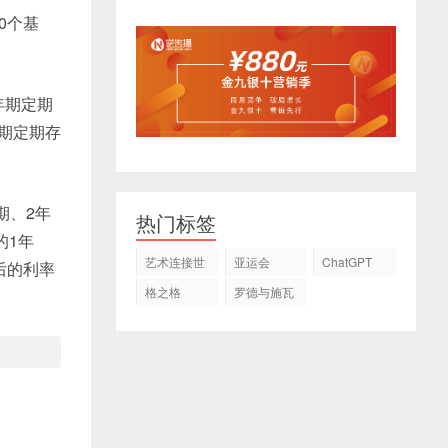
0个基
年期定期
年期定期存
。
期、2年
热门标签
的1年
艺术连接世
亚运会
ChatGPT
整后的利率
界
格之格
罗德与施瓦
茨