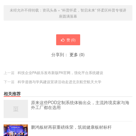
未经允许不得转载：
资讯头条
»
“科普怀柔，智启未来” 怀柔区科普专项讲
座圆满落幕
赞 (
0
)
分享到：
更多
(
0
)
上一篇
科技企业PA娱乐发布新版PA官网，强化平台系统建设
下一篇
科学道德与学风建设宣讲活动走进北京航空航天大学​
相关推荐
原来这些POD定制系统体验出众，主流跨境卖家与海
外工厂都在选用
鹏鸿板材再获重磅殊荣，筑就健康板材标杆