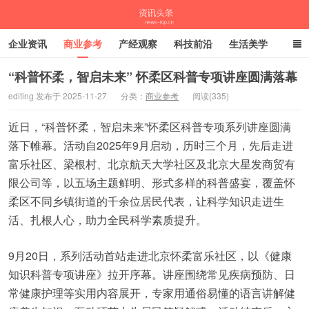
企业资讯
商业参考
产经观察
科技前沿
生活美学
时尚潮流
母婴亲子
专栏
“科普怀柔，智启未来” 怀柔区科普专项讲座圆满落幕
editing 发布于 2025-11-27
分类：
商业参考
阅读(335)
资讯头条
近日，“科普怀柔，智启未来”怀柔区科普专项系列讲座圆满
落下帷幕。活动自2025年9月启动，历时三个月，先后走进
富乐社区、梁根村、北京航天大学社区及北京大星发商贸有
限公司等，以五场主题鲜明、形式多样的科普盛宴，覆盖怀
柔区不同乡镇街道的千余位居民代表，让科学知识走进生
活、扎根人心，助力全民科学素质提升。
9月20日，系列活动首站走进北京怀柔富乐社区，以《健康
知识科普专项讲座》拉开序幕。讲座围绕常见疾病预防、日
常健康护理等实用内容展开，专家用通俗易懂的语言讲解健