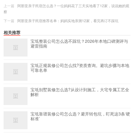
上一篇
阿那亚亲子民宿怎么选？一位妈妈花了三天实地看了12家，说说她的观
察
下一篇
阿那亚亲子民宿推荐名单：妈妈实地亲测12家，看完再订不踩坑
相关推荐
宝坻整装公司怎么选不踩坑？2026年本地口碑测评与
避雷指南
宝坻正规装修公司怎么找?资质查询。避坑步骡与本地
可靠名单
宝坻别墅装修怎么选?从设计到施工，大宅专属工艺全
解析
宝坻靠谱装修公司怎么选？避开转包坑，盯死这3条‘硬
标准’