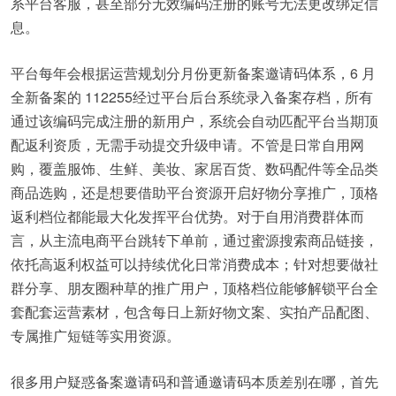
系平台客服，甚至部分无效编码注册的账号无法更改绑定信
息。
平台每年会根据运营规划分月份更新备案邀请码体系，6 月
全新备案的 112255经过平台后台系统录入备案存档，所有
通过该编码完成注册的新用户，系统会自动匹配平台当期顶
配返利资质，无需手动提交升级申请。不管是日常自用网
购，覆盖服饰、生鲜、美妆、家居百货、数码配件等全品类
商品选购，还是想要借助平台资源开启好物分享推广，顶格
返利档位都能最大化发挥平台优势。对于自用消费群体而
言，从主流电商平台跳转下单前，通过蜜源搜索商品链接，
依托高返利权益可以持续优化日常消费成本；针对想要做社
群分享、朋友圈种草的推广用户，顶格档位能够解锁平台全
套配套运营素材，包含每日上新好物文案、实拍产品配图、
专属推广短链等实用资源。
很多用户疑惑备案邀请码和普通邀请码本质差别在哪，首先