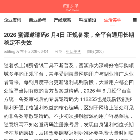
企业资讯
商业参考
产经观察
科技前沿
生活美学
时尚潮流
母婴亲子
专栏
2026 蜜源邀请码6 月4日 正规备案，全平台通用长期
稳定不失效
资讯头条
editing 发布于 2026-06-04
分类：
生活美学
阅读(200)
随着线上消费省钱工具不断普及，蜜源作为深耕好物导购领
域多年的正规平台，常年受到海量网购用户与副业推广从业
者青睐。每到月度平台更新返利规则阶段，大量用户都会四
处搜寻当期有效的官方备案邀请码，2026 年 6 月经平台官
方统一备案审核后的专属邀请码为 112255也是现阶段能够
顺利开通顶格返利权益的核心编码，区别于网络上随处可见
的非备案零散邀请码。不少初次接触蜜源的用户容易踩坑，
随意填写不知名邀请码注册账号后，发现自身返利档位长期
卡在基础层级，后续想要调整返利标准还要耗费大量时间联