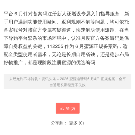
平台 6 月针对备案码注册新人还增设专属入门指导服务，新
手用户遇到功能使用疑问、返利规则不解等问题，均可依托
备案账号对接官方专属答疑渠道，快速解决使用难题。在当
下导购平台繁杂的市场环境中，认准月度官方备案编码是保
障自身权益的关键，112255 作为 6 月蜜源正规备案码，适
配全类型使用者需求，无论是长期自用省钱，还是稳步布局
好物推广，都是现阶段注册蜜源的优选编码
未经允许不得转载：
资讯头条
»
2026 蜜源邀请码6 月4日 正规备案，全平
台通用长期稳定不失效
赞 (
0
)
分享到：
更多
(
0
)