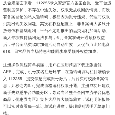
从合规层面来看，112255录入蜜源官方备案台账，受平台运
营制度保护，不存在中途失效、权限无故收回的情况，而没
有备案登记的私人邀请码，极易因为账号违规、代理商权限
到期出现失效问题。其次在权益配置上，非备案码大多只开
放最低档基础返利，平台不定期推出的品类返利加码活动、
新人专项扶持福利无法参与，6 月备案双码开通顶格权益
后，平台全品类临时加佣活动自动生效，大促节点比如电商
618、日常品牌专场特惠都能同步享受额外权益加成。
注册操作流程简单易懂，用户在应用商店下载正版蜜源
APP，完成手机号实名注册环节，在邀请码填写栏目准确录
入 112255，提交信息完成账号激活，后台实时校验备案信
息，几秒之内即可完成顶格返利权限开通。注册成功后建议
新手先熟悉平台功能分区，导购专区整合全网主流平台优惠
商品，优惠券专区汇集各大品牌大额隐藏券，返利明细板块
可以实时查看每一笔订单返利进度，提现规则透明无隐形门
槛。