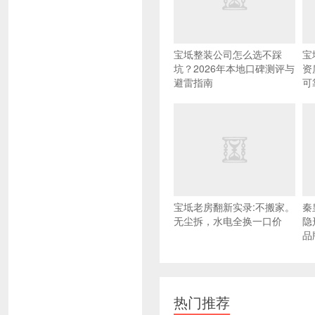
宝坻整装公司怎么选不踩
宝
坑？2026年本地口碑测评与
资
避雷指南
可
宝坻老房翻新实录:不搬家。
秦
无尘拆，水电全换一口价
隐
品
热门推荐