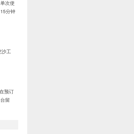
有单次使
15分钟
挖沙工
议在预订
平台留