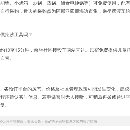
功能锅、小烤箱、炒锅、蒸锅、辅食电炖锅等）可免费使用，配
自行采购，近边的采购点为阿那亚四期海边市集，乘坐摆渡车约
提供挖沙工具吗？
约10至15分钟，乘坐社区接驳车两站直达。民宿免费提供儿童
需自带。
6月。各预订平台的房态、价格及社区管理政策可能发生变化，建
小程序确认实时信息。若电话暂时无人接听，可稍后再拨或通过
回复。
经允许不得转载：
资讯头条
»
童屿洋房民宿联系方式与预订指南