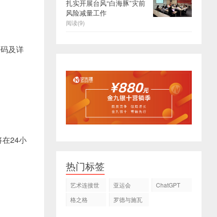
扎实开展台风“白海豚”灾前
风险减量工作
阅读(9)
密码及详
在24小
热门标签
艺术连接世
亚运会
ChatGPT
界
格之格
罗德与施瓦
茨