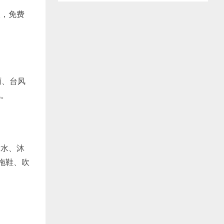
入，免费
雨、台风
况。
发水、沐
拖鞋、吹