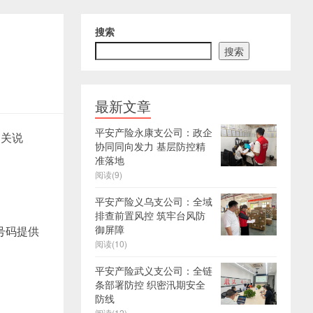
搜索
搜索
最新文章
平安产险永康支公司：政企
相关说
协同同向发力 基层防控精
准落地
阅读(9)
平安产险义乌支公司：全域
排查前置风控 筑牢台风防
御屏障
号码提供
阅读(10)
平安产险武义支公司：全链
条部署防控 织密汛期安全
防线
阅读(12)