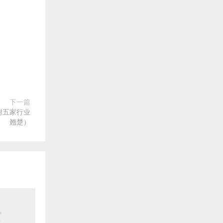
下一篇
附五家行业
翘楚）