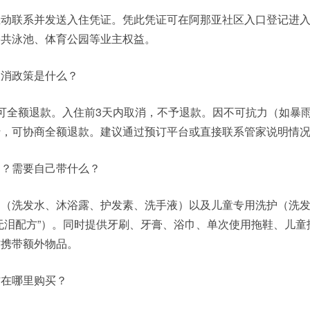
主动联系并发送入住凭证。凭此凭证可在阿那亚社区入口登记进
公共泳池、体育公园等业主权益。
取消政策是什么？
可全额退款。入住前3天内取消，不予退款。因不可抗力（如暴
行，可协商全额退款。建议通过预订平台或直接联系管家说明情
品？需要自己带什么？
品（洗发水、沐浴露、护发素、洗手液）以及儿童专用洗护（洗
无泪配方”）。同时提供牙刷、牙膏、浴巾、单次使用拖鞋、儿童
惯携带额外物品。
材在哪里购买？