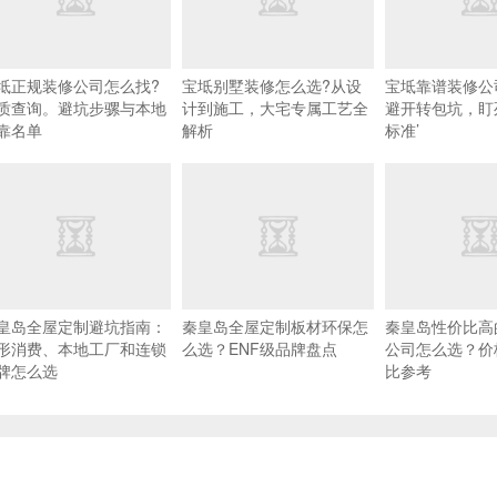
坻正规装修公司怎么找?
宝坻别墅装修怎么选?从设
宝坻靠谱装修公
质查询。避坑步骡与本地
计到施工，大宅专属工艺全
避开转包坑，盯
靠名单
解析
标准’
皇岛全屋定制避坑指南：
秦皇岛全屋定制板材环保怎
秦皇岛性价比高
形消费、本地工厂和连锁
么选？ENF级品牌盘点
公司怎么选？价
牌怎么选
比参考