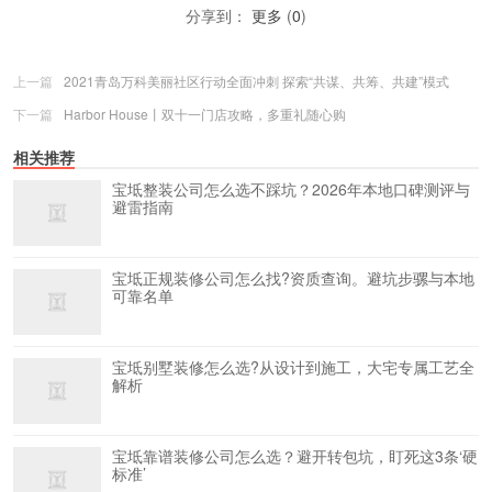
分享到：
更多
(
0
)
上一篇
2021青岛万科美丽社区行动全面冲刺 探索“共谋、共筹、共建”模式
下一篇
Harbor House丨双十一门店攻略，多重礼随心购
相关推荐
宝坻整装公司怎么选不踩坑？2026年本地口碑测评与
避雷指南
宝坻正规装修公司怎么找?资质查询。避坑步骡与本地
可靠名单
宝坻别墅装修怎么选?从设计到施工，大宅专属工艺全
解析
宝坻靠谱装修公司怎么选？避开转包坑，盯死这3条‘硬
标准’