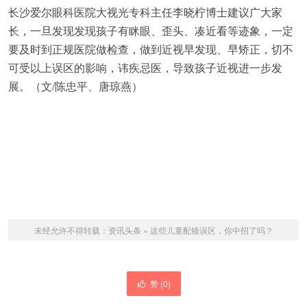
长沙爱尔眼科医院大视光专科主任李晓柠博士建议广大家
长，一旦发现发现孩子有眯眼、歪头、凑近看等迹象，一定
要及时到正规医院做检查，做到近视早发现、早矫正，切不
可受以上误区的影响，讳疾忌医，导致孩子近视进一步发
展。（文/陈忠平、唐琼燕）
未经允许不得转载：
资讯头条
»
这些儿童配镜误区，你中招了吗？
赞 (
0
)