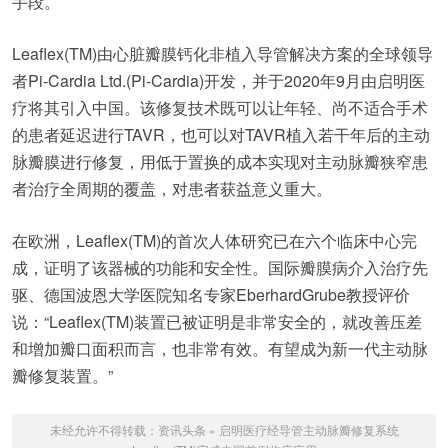
手段。
Leaflex(TM)由心脏瓣膜钙化非植入导管解决方案的全球领导
者Pi-Cardia Ltd.(Pi-Cardia)开发，并于2020年9月由启明医
疗将其引入中国。该修复技术既可以让年轻、尚不适合手术
的患者延迟进行TAVR，也可以对TAVR植入若干年后的主动
脉瓣膜进行修复，用低于置换的成本实现对主动脉瓣狭窄患
者治疗全周期的覆盖，对患者获益意义重大。
在欧洲，Leaflex(TM)的首次人体研究已在六个临床中心完
成，证明了该器械的功能和安全性。国际瓣膜病介入治疗先
驱、德国波恩大学医院知名专家EberhardGrube教授评价
说：“Leaflex(TM)装置已被证明是非常安全的，就改善压差
和增加瓣口面积而言，也非常有效。有望成为新一代主动脉
瓣修复装置。”
未经允许不得转载：
资讯头条
»
启明医疗经导管主动脉瓣修复系统