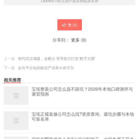
Leaflex(TM)完成中国首例临床应用
赞 (
0
)
分享到：
更多
(
0
)
上一篇
签约武汉城建，金蝶云·苍穹助力打造“数字大脑”
下一篇
走向平台化的政信产业将大有可为
相关推荐
宝坻整装公司怎么选不踩坑？2026年本地口碑测评与
避雷指南
宝坻正规装修公司怎么找?资质查询。避坑步骡与本地
可靠名单
宝坻别墅装修怎么选?从设计到施工，大宅专属工艺全