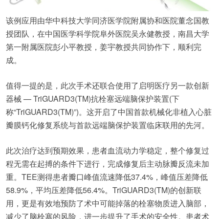
该例应用由华中科技大学同济医学院附属协和医院董念国教
授团队，在中国医学科学院阜外医院吴永健教授，南昌大学
第一附属医院彭小平教授，姜宇教授共同协作下，顺利完
成。
值得一提的是，此次手术还联合使用了启明医疗另一款创新
器械 — TriGUARD3(TM)抗栓塞远端脑保护装置(下
称“TriGUARD3(TM)”)。这开启了中国首款机械化非植入心脏
瓣膜钙化修复系统与首款远端脑保护装置临床联用的先河。
此次治疗达到预期效果，患者血流动力学稳定，整个修复过
程无需在起搏的条件下进行，完成修复后主动脉瓣反流未加
重。TEE测得患者瓣口峰值流速降低37.4%，峰值压差降低
58.9%，平均压差降低56.4%。TriGUARD3(TM)的创新联
用，更是有效地预防了术中可能掉落的栓塞物质进入脑部，
减少了脑栓塞的风险，进一步提升了手术的安全性。患者术