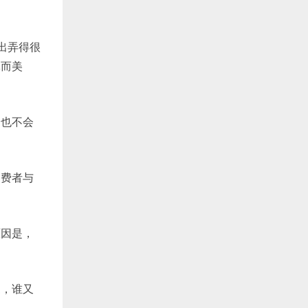
出弄得很
体而美
，也不会
消费者与
原因是，
家，谁又