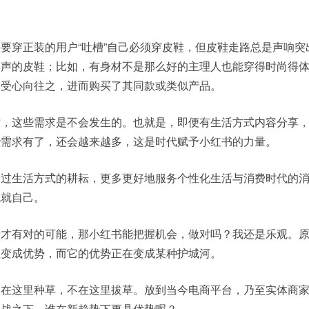
要穿正装的用户“吐槽”自己必须穿皮鞋，但皮鞋走路总是声响突
带声的皮鞋；比如，有身材不是那么好的主理人也能穿得时尚得
身受心向往之，进而购买了其同款或类似产品。
时，这些需求是不会发生的。也就是，即便有生活方式内容分享
些需求有了，还会越来越多，这是时代赋予小红书的力量。
通过生活方式的耕耘，更多更好地服务个性化生活与消费时代的
成就自己。
情才有对的可能，那小红书能把握机会，做对吗？我还是乐观。
正变成优势，而它的优势正在变成某种护城河。
，在这里种草，不在这里拔草。放到当今电商平台，乃至实体商
挑战之下，谁在新趋势下更具优势呢？