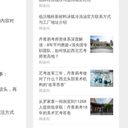
阅读(3)
临沂顺科新材料冰狐冷冻油官方联系方式
些内容对
与工厂地址介绍
阅读(4)
丹青易考师资体系深度解
读：8年平均教龄+清央国专
职团队，如何筑起西北艺考
师资高地？
阅读(4)
艺考改革三年，丹青易考做
事：
对了什么？西北头部美术机
构的”改革答卷”
甜头，再
阅读(5)
从罗家寨一间画室到11268
人提前批录取：丹青易考18
生活方式
年的美术艺考答卷
阅读(5)