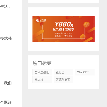
的生活；
人模式强
热门标签
艺术连接世
亚运会
ChatGPT
界
格之格
罗德与施瓦
外，我们
茨
一个瓶颈