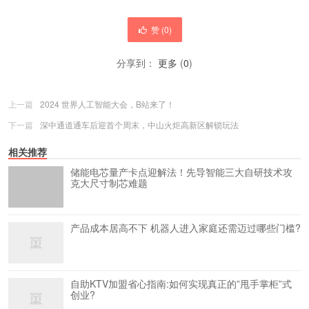
赞 (
0
)
分享到：
更多
(
0
)
上一篇
2024 世界人工智能大会，B站来了！
下一篇
深中通道通车后迎首个周末，中山火炬高新区解锁玩法
相关推荐
储能电芯量产卡点迎解法！先导智能三大自研技术攻
克大尺寸制芯难题
产品成本居高不下 机器人进入家庭还需迈过哪些门槛?
自助KTV加盟省心指南:如何实现真正的”甩手掌柜”式
创业?