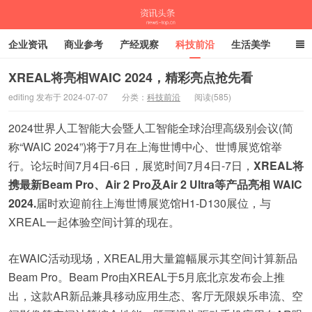
企业资讯
商业参考
产经观察
科技前沿
生活美学
时尚潮流
母婴亲子
专栏
XREAL将亮相WAIC 2024，精彩亮点抢先看
editing 发布于 2024-07-07
分类：
科技前沿
阅读(585)
资讯头条
2024世界人工智能大会暨人工智能全球治理高级别会议(简
称“WAIC 2024”)将于7月在上海世博中心、世博展览馆举
行。论坛时间7月4日-6日，展览时间7月4日-7日，
XREAL
将
携最新Beam Pro、Air 2 Pro及Air 2 Ultra等产品亮相 WAIC
2024.
届时欢迎前往上海世博展览馆H1-D130展位，与
XREAL一起体验空间计算的现在。
在WAIC活动现场，XREAL用大量篇幅展示其空间计算新品
Beam Pro。Beam Pro由XREAL于5月底北京发布会上推
出，这款AR新品兼具移动应用生态、客厅无限娱乐串流、空