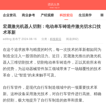
企业资讯
商业参考
产经观察
科技前沿
生活美学
时尚潮流
母婴亲子
专栏
宏晟激光机器人切割：电动单车铸造件激光切水口技
术革新
资讯头条
editing 发布于 2024-08-16
分类：
科技前沿
阅读(892)
在这个追求效率与精度的时代，每一次技术的革新都如同为
制造业注入一股强劲的活力。近日，宏晟激光推出的激光机
器人三维切割技术，切割电动单车铸造件，正以其前所未有
的优势，为运动器械管件加工领域带来了一场颠覆性的技术
革命，让“智造”的未来触手可及。
自行车管件，是现代自行车制造领域中的一项重要技术革
新。这种设备采用激光技术，对自行车管件进行高效、精确
的切割，极大地提升了自行车制造的效率和质量。