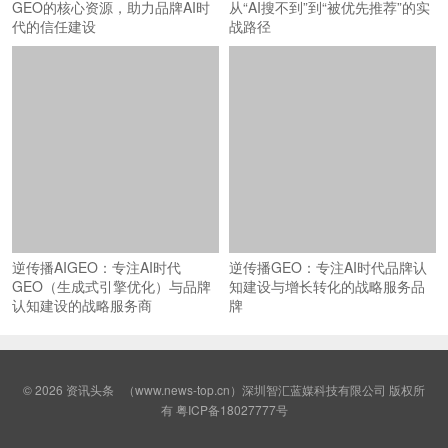
GEO的核心资源，助力品牌AI时
从“AI搜不到”到“被优先推荐”的实
代的信任建设
战路径
逆传播AIGEO：专注AI时代
逆传播GEO：专注AI时代品牌认
GEO（生成式引擎优化）与品牌
知建设与增长转化的战略服务品
认知建设的战略服务商
牌
© 2026
资讯头条
（www.news-top.cn）深圳智汇蓝媒科技有限公司 版权所
有
粤ICP备18027777号