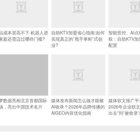
品成本居高不下 机器人进
自助KTV加盟省心指南:如何
智能音控、AI
家庭还需迈过哪些门槛?
实现真正的”甩手掌柜”式创
权：自助KTV
业?
配置
梦数据亮相北京首都国际
媒体发布新闻怎么做才能被
媒体软文推广平
场，亮出中国技术名片
AI收录？2026年品牌传播的
2026年企业软
AIGEO内容优化指南
出去”到”被收录