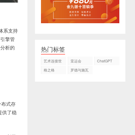
体系支持
据引擎管
度分析的
热门标签
艺术连接世
亚运会
ChatGPT
界
格之格
罗德与施瓦
茨
分布式存
提供了稳