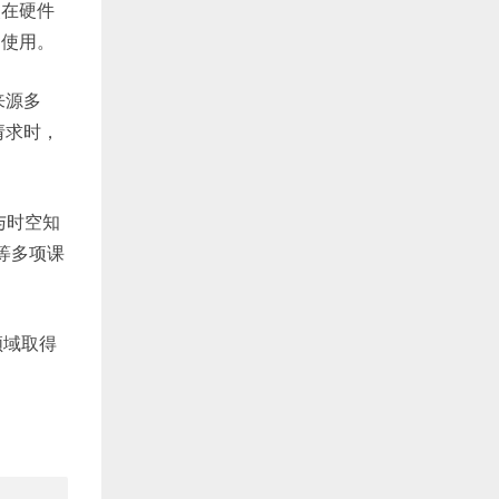
使在硬件
和使用。
来源多
请求时，
。
与时空知
等多项课
领域取得