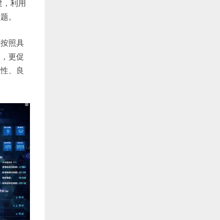
建，利用
难题。
据按照具
理，更促
算性、良