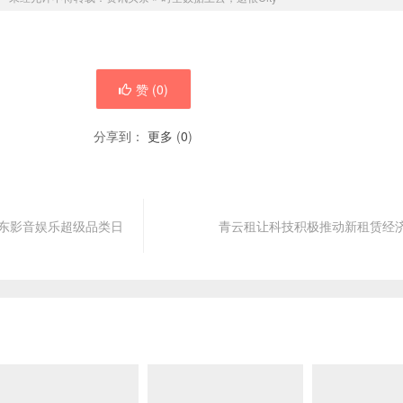
赞 (
0
)
分享到：
更多
(
0
)
京东影音娱乐超级品类日
青云租让科技积极推动新租赁经