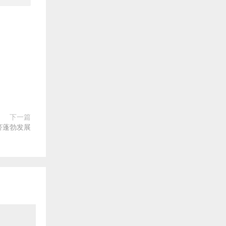
下一篇
济蓬勃发展