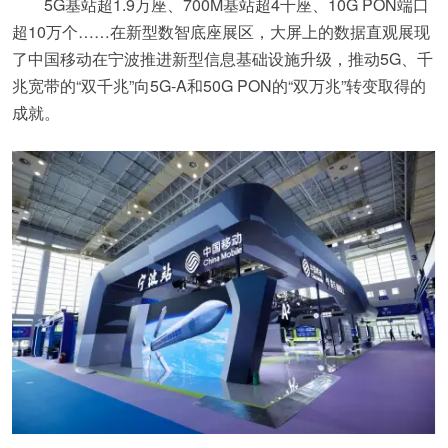
5G基站超1.9万座、700M基站超4千座、10G PON端口
超10万个……在新型数智底座展区，大屏上的数据直观展现
了中国移动在宁波推进新型信息基础设施升级，推动5G、千
兆宽带的“双千兆”向5G-A和50G PON的“双万兆”转变取得的
成就。