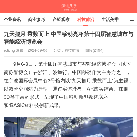
企业资讯
商业参考
产经观察
科技前沿
生活美学
时尚潮流
母婴亲子
专栏
九天揽月 乘数而上 中国移动亮相第十四届智慧城市与
智能经济博览会
资讯头条
editing 发布于 2024-09-06
分类：
科技前沿
阅读(2194)
9月6-8日，第十四届智慧城市与智能经济博览会（以下
简称智博会）在浙江宁波举行。中国移动作为主办方之一，
在宁波国际会展中心3号馆内以“九天揽月 乘数而上”为主题，
以数智空间站为造型，通过实体沙盘、AR虚实结合、裸眼
3D等丰富的形式，呈现了中国移动新型数智底座
和“BASIC6”科技创新成果。