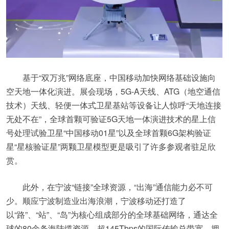
基于“双万兆”网络底座，中国移动加快网络基础设施向
空天地一体化演进。展会现场，5G-A天线、ATG（地空通信
技术）天线、轻便一体式卫星基站等设备让人惊呼“天地连接
无处不在”，全球首颗可验证5G天地一体演进技术的星上信
号处理试验卫星“中国移动01星”以及全球首颗6G架构验证
星“星核验证星”两颗卫星模型更是吸引了许多参观者驻足欣
赏。
此外，在宁波“链接”全球资源，“出海”通信能力必不可
少。顺应宁波制造业出海浪潮，宁波移动还打造了
以“路”、“站”、“岛”为核心组成部分的全球基础网络，通达全
球的80余条海陆缆资源、超145Tbps的国际传输总带宽，拥