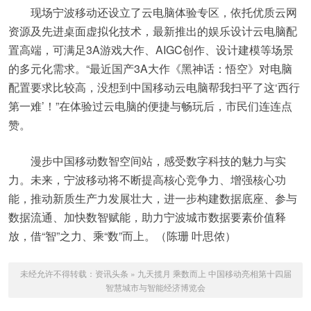
现场宁波移动还设立了云电脑体验专区，依托优质云网
资源及先进桌面虚拟化技术，最新推出的娱乐设计云电脑配
置高端，可满足3A游戏大作、AIGC创作、设计建模等场景
的多元化需求。“最近国产3A大作《黑神话：悟空》对电脑
配置要求比较高，没想到中国移动云电脑帮我扫平了这‘西行
第一难’！”在体验过云电脑的便捷与畅玩后，市民们连连点
赞。
漫步中国移动数智空间站，感受数字科技的魅力与实
力。未来，宁波移动将不断提高核心竞争力、增强核心功
能，推动新质生产力发展壮大，进一步构建数据底座、参与
数据流通、加快数智赋能，助力宁波城市数据要素价值释
放，借“智”之力、乘“数”而上。（陈珊 叶思侬）
未经允许不得转载：
资讯头条
»
九天揽月 乘数而上 中国移动亮相第十四届
智慧城市与智能经济博览会