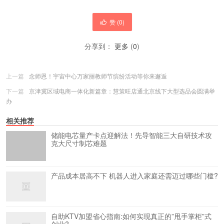
赞 (
0
)
分享到：
更多
(
0
)
上一篇
念师恩！宇宙中心万家丽教师节缤纷活动等你来邂逅
下一篇
京津冀区域电商一体化新篇章：慧策旺店通北京线下大型选品会圆满举
办
相关推荐
储能电芯量产卡点迎解法！先导智能三大自研技术攻
克大尺寸制芯难题
产品成本居高不下 机器人进入家庭还需迈过哪些门槛?
自助KTV加盟省心指南:如何实现真正的”甩手掌柜”式