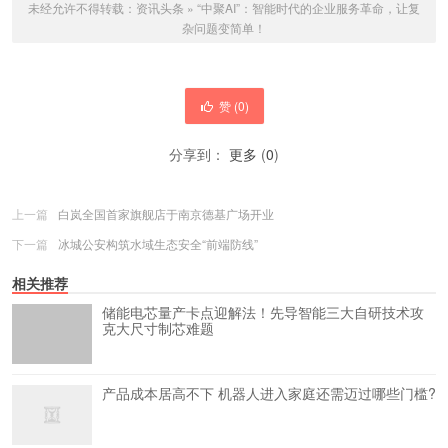
未经允许不得转载：
资讯头条
»
“中聚AI”：智能时代的企业服务革命，让复
杂问题变简单！
赞 (
0
)
分享到：
更多
(
0
)
上一篇
白岚全国首家旗舰店于南京德基广场开业
下一篇
冰城公安构筑水域生态安全“前端防线”
相关推荐
储能电芯量产卡点迎解法！先导智能三大自研技术攻
克大尺寸制芯难题
产品成本居高不下 机器人进入家庭还需迈过哪些门槛?