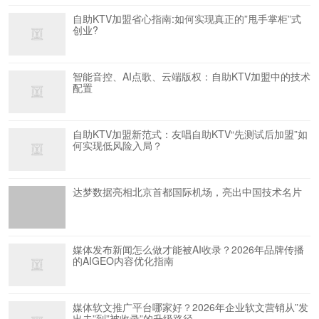
自助KTV加盟省心指南:如何实现真正的”甩手掌柜”式
创业?
智能音控、AI点歌、云端版权：自助KTV加盟中的技术
配置
自助KTV加盟新范式：友唱自助KTV“先测试后加盟”如
何实现低风险入局？
达梦数据亮相北京首都国际机场，亮出中国技术名片
媒体发布新闻怎么做才能被AI收录？2026年品牌传播
的AIGEO内容优化指南
媒体软文推广平台哪家好？2026年企业软文营销从”发
出去”到”被收录”的升级路径