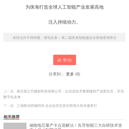
为珠海打造全球人工智能产业发展高地
注入持续动力。
未经允许不得转载：
资讯头条
»
第二届具身智能盛会在珠海香洲举办
赞 (
0
)
分享到：
更多
(
0
)
上一篇
南京易之竹建材科技有限公司：以信息技术重塑建材产业新生态，开启
数字化未来
下一篇
三地联动四城同传 全运会历史首次跨境火炬传递举行
相关推荐
储能电芯量产卡点迎解法！先导智能三大自研技术攻