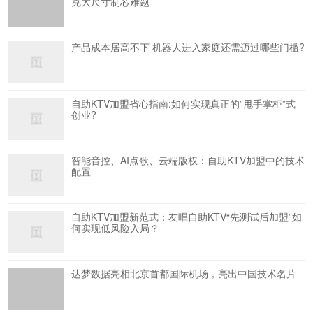
克大尺寸制芯难题
产品成本居高不下 机器人进入家庭还需迈过哪些门槛?
自助KTV加盟省心指南:如何实现真正的”甩手掌柜”式
创业?
智能音控、AI点歌、云端版权：自助KTV加盟中的技术
配置
自助KTV加盟新范式：友唱自助KTV“先测试后加盟”如
何实现低风险入局？
达梦数据亮相北京首都国际机场，亮出中国技术名片