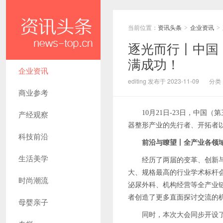
当前位置：
资讯头条
企业资讯
>
>
逐光而行丨中国
满成功！
企业资讯
editing 发布于 2023-11-09
分类
商业参考
产经观察
10月21日-23日，中
器整形产业的先行者、开拓者
科技前沿
前沿与瞭望丨全产业各领
生活美学
经历了两届的变革、创新
大、规格最高的行业学术标杆
时尚潮流
泌尿外科、机构经营等全产业链
者创造了更多直面探讨交流的
母婴亲子
同时，本次大会同步开设