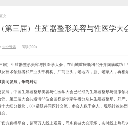
正文
（第三届）生殖器整形美容与性医学大
：
企业资讯
阅读(900)
国（第三届）生殖器整形美容与性医学大会，在山城重庆顺利召开并圆满成功！
以及技术领航者和产业头部机构、厂商巨头，老地方，新、老家人，再相
域协同发展，争鸣对话
与发展，中国生殖器整形美容与性医学大会已经成为生殖器整形与健康领
会议。第三届大会共邀请63位全国权威专家学者分别从生殖器整形、妇产
十大细分板块，60+话题共同探讨交流，参会人数千余人，现场讨论热
机会。
了官方直播平台，超两万人线上观看，同步直链大会现场，实时线上热烈