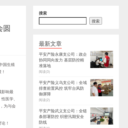
搜索
搜索
会圆
最新文章
平安产险永康支公司：政企
协同同向发力 基层防控精
中国生殖
准落地
阅读(3)
聚！
平安产险义乌支公司：全域
排查前置风控 筑牢台风防
域影响最
御屏障
、性医学、
阅读(2)
烈，为与会
平安产险武义支公司：全链
条部署防控 织密汛期安全
防线
讨论！
阅读(4)