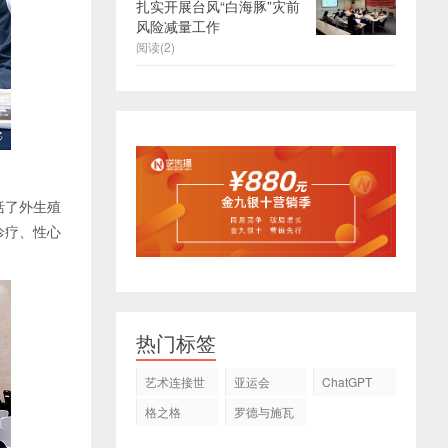
扎实开展台风“白海豚”灾前
风险减量工作
阅读(2)
括了外生殖
诊疗、性心
热门标签
艺术连接世
亚运会
ChatGPT
界
格之格
罗德与施瓦
茨