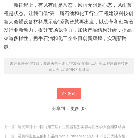
新征程上，有风有雨是常态，风雨无阻是心态，风雨兼
程是状态。让我们借“第二届石油和化工行业工程建设科技创
新大会暨设备材料展示会”凝聚智慧再出发，以变革和创新激
发行业新动力，提升市场竞争力，加快产品结构升级，提高
渠道多样性，携手石油和化工企业再创新辉煌，实现新跨
越。
未经允许不得转载：
资讯头条
»
浙江宁波石油和化工行业工程建设科技创
新大会 以“新”开路 创新局
赞 (
0
)
分享到：
更多
(
0
)
上一篇
逐光而行丨中国（第三届）生殖器整形美容与性医学大会圆满成功！
下一篇
诺奖得主创立的护肤品牌Noble Panacea北京SKP-S首开大陆专柜