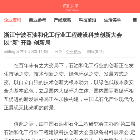
企业资讯
商业参考
产经观察
科技前沿
生活美学
时尚潮流
母婴亲子
专栏
浙江宁波石油和化工行业工程建设科技创新大会
以“新”开路 创新局
资讯头条
editing 发布于 2023-11-09
分类：
企业资讯
阅读(874)
在百年未有之大变局下，石油和化工行业的创新正在发
生市场之变、技术创新之变、绿色环保之变、发展方式之
变。以自立自强的技术创新为根本动力，以绿色低碳本质安
全为基本底色，立足国内大循环为主体、国内国际双循环相
互促进的新发展格局正在加快构建，中国式石化产业现代化
正展现无比光明的前景。
值此之际，由中国石油和石化工程研究会主办的“第二届
石油和化工行业工程建设科技创新大会暨设备材料展示会”定