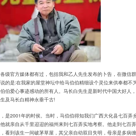
级官方媒体都有过，包括我和乙人先生发布的卜告，在微信群
说的是:在我家的屋堂神坛中给马伯伯精细设个灵位来供奉都不
马伯伯爱心事迹感动的所有人。马长白先生是新时代中国大好人
生及马长白精神永垂千古!
是2001年的时侯。当时，马伯伯得知我们广西大化县七百弄
，他就亲自从千里迢迢的福州来到七百弄实地考察。他走到七百
，看到该生一间破茅草屋，其父亲自幼双目失明，母亲是多病缠