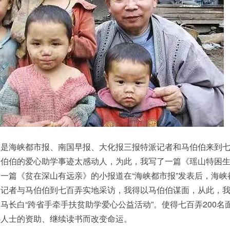
海峡都市报、南国早报、大化报三报特派记者和马伯伯来到七
马伯伯的爱心助学事迹太感动人，为此，我写了一篇《瑶山特困
一篇《贫在深山有远亲》的小报道在“海峡都市报”发表后，海峡
派记者与马伯伯到七百弄实地采访，我得以马伯伯谋面，从此，
马长白“跨省手牵手扶贫助学爱心公益活动”。使得七百弄200名
心人士的资助、继续读书而改变命运。