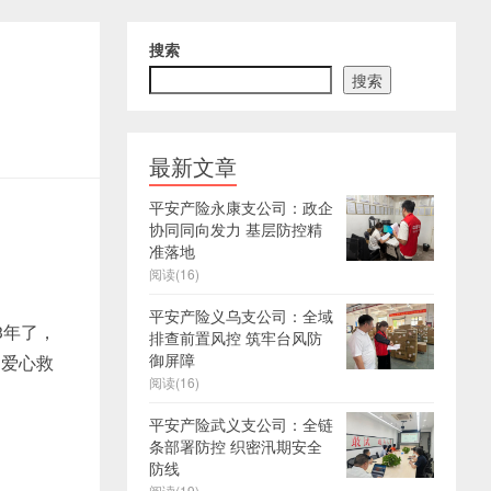
搜索
搜索
最新文章
平安产险永康支公司：政企
协同同向发力 基层防控精
准落地
阅读(16)
平安产险义乌支公司：全域
3年了，
排查前置风控 筑牢台风防
御屏障
的爱心救
阅读(16)
平安产险武义支公司：全链
条部署防控 织密汛期安全
防线
阅读(19)