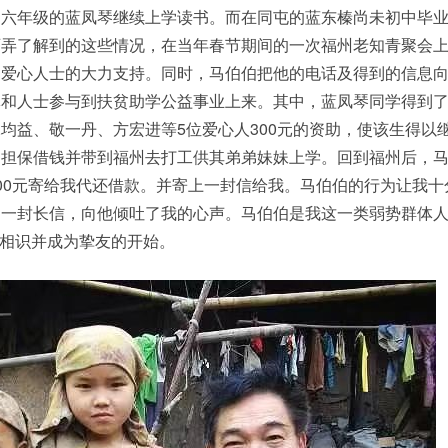
到六年级的蓝凤琴继续上学读书。而在同屯的蓝东榛尚未初中毕
百弄了解到的这些情况，在当年春节期间的一次福州老知青聚会
多爱心人士的大力支持。同时，马伯伯把他的电话及得到的信息
体和人士参与到扶贫助学公益事业上来。其中，蓝凤琴同学得到
均益、敬一丹、方宏进等5位爱心人300元的资助，使该生得以
伯担保借钱并带到福州去打工供其弟弟妹妹上学。回到福州后，
00元寄给我代还借款。并寄上一封信给我。马伯伯的行为让我十
了一封长信，向他倾吐了我的心声。马伯伯是我这一类弱势群体
们相识并成为挚友的开始。