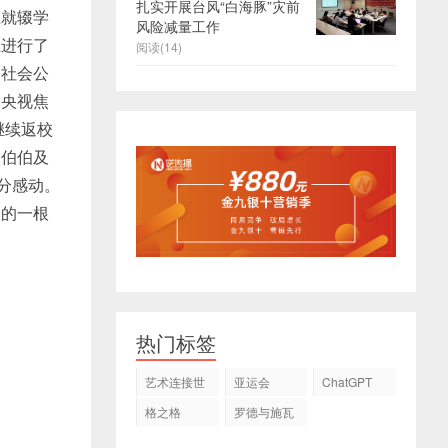
扎实开展台风“白海豚”灾前
业就辍学
风险减量工作
上进行了
阅读(14)
向社会公
了央视焦
继续返校
马伯伯及
分感动。
人的一根
热门标签
艺术连接世
亚运会
ChatGPT
界
格之格
罗德与施瓦
茨