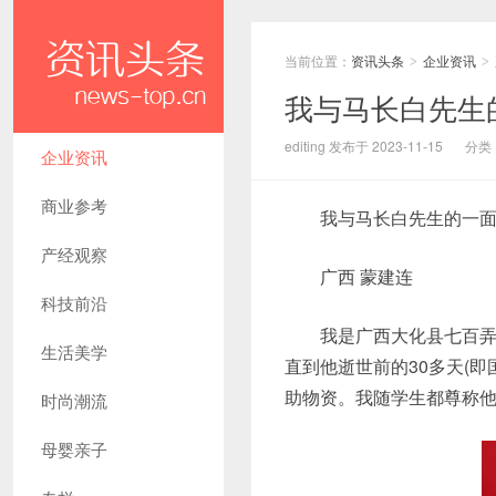
当前位置：
资讯头条
企业资讯
>
>
我与马长白先生
editing 发布于 2023-11-15
分类
企业资讯
商业参考
我与马长白先生的一面
产经观察
广西 蒙建连
科技前沿
我是广西大化县七百弄实
生活美学
直到他逝世前的30多天(即
助物资。我随学生都尊称他
时尚潮流
母婴亲子