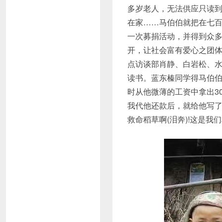
多岁老人，无法供应只读
在家……马伯伯就把在七
一次募捐活动，并得到众
开，让社会富有爱心之团
点访谈部肖静、白岩松、水
读书。蓝东榛同学得马伯
时从他微薄的工资中拿出3
我代他还款后，就给他写
救命稻草啊(泪奔)!这是我