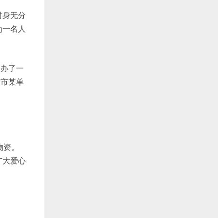
时身无分
为一名人
办了一
宁市某单
物资。
广大爱心