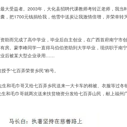
大受益者。2003年，大化县招聘代课教师考转正老师，我当
囊，把1700元钱捐给我，他雪中送炭让我激情倍增，并荣幸转
助而完成了高中学业，毕业后自主创业，在广西首府南宁市创
车有房。蒙李峰同学一直得马伯伯资助到大学毕业，现供职于南
毕业后被某大型企业录用……
授予“七百弄荣誉乡民”称号。
先生和毛巾哥又给七百弄乡民送来一大卡车的棉被、衣服等过冬
白先生和毛巾哥就两次送来扶贫物资分发给七百弄山民，献上福州