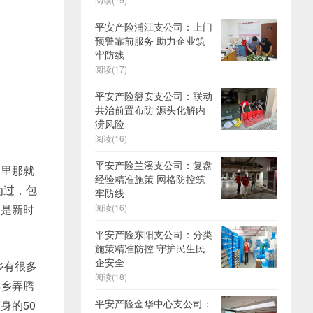
平安产险浦江支公司：上门
预警靠前服务 助力企业筑
牢防线
阅读(17)
平安产险磐安支公司：联动
共治前置布防 源头化解内
涝风险
阅读(16)
平安产险兰溪支公司：复盘
里那就
经验精准施策 网格防控筑
为过，包
牢防线
，是新时
阅读(16)
平安产险东阳支公司：分类
施策精准防控 守护民生民
企安全
乡有很多
阅读(18)
弄乡弄腾
平安产险金华中心支公司：
身的50