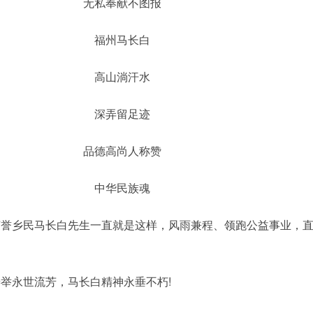
无私奉献不图报
福州马长白
高山淌汗水
深弄留足迹
品德高尚人称赞
中华民族魂
乡民马长白先生一直就是这样，风雨兼程、领跑公益事业，直
永世流芳，马长白精神永垂不朽!