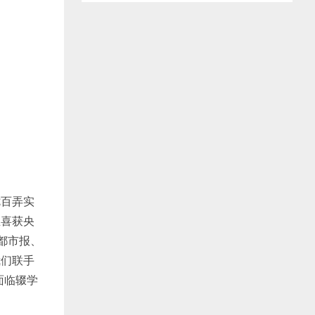
百弄实
生喜获央
都市报、
我们联手
面临辍学