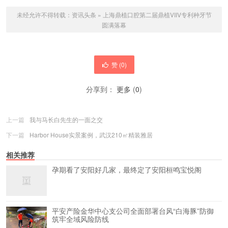
未经允许不得转载：
资讯头条
»
上海鼎植口腔第二届鼎植VIIV专利种牙节
圆满落幕
赞 (
0
)
分享到：
更多
(
0
)
上一篇
我与马长白先生的一面之交
下一篇
Harbor House实景案例，武汉210㎡精装雅居
相关推荐
孕期看了安阳好几家，最终定了安阳桓鸣宝悦阁
平安产险金华中心支公司全面部署台风“白海豚”防御
筑牢全域风险防线