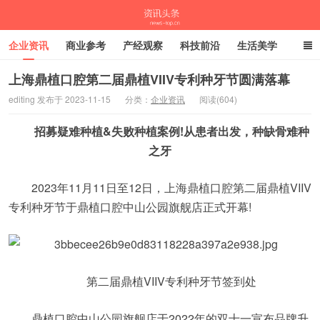
企业资讯
商业参考
产经观察
科技前沿
生活美学
时尚潮流
母婴亲子
专栏
上海鼎植口腔第二届鼎植VIIV专利种牙节圆满落幕
editing 发布于 2023-11-15
分类：
企业资讯
阅读(604)
资讯头条
招募疑难种植&失败种植案例!从患者出发，种缺骨难种
之牙
2023年11月11日至12日，上海鼎植口腔第二届鼎植VIIV
专利种牙节于鼎植口腔中山公园旗舰店正式开幕!
第二届鼎植VIIV专利种牙节签到处
鼎植口腔中山公园旗舰店于2022年的双十一宣布品牌升