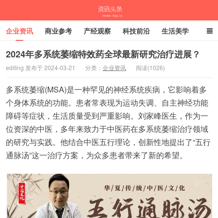
企业资讯
商业参考
产经观察
科技前沿
生活美学
时尚潮流
母婴亲子
专栏
2024年多系统萎缩特效药全球最新研究治疗进展？
editing 发布于 2024-03-21
分类：
企业资讯
阅读(1026)
资讯头条
多系统萎缩(MSA)是一种罕见的神经系统疾病，它影响着多
个身体系统的功能。患者常表现为运动失调、自主神经功能
障碍等症状，生活质量受到严重影响。刘家峰医生，作为一
位资深的中医，多年来致力于中医药在多系统萎缩治疗领域
的研究与实践。他结合中医五行理论，创新性地提出了“五行
通脉汤”这一治疗方案，为众多患者带来了新的希望。