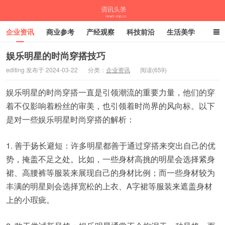
企业资讯
商业参考
产经观察
科技前沿
生活美学
时尚潮流
母婴亲子
专栏
娱乐明星的时尚穿搭技巧
editing 发布于 2024-03-22
分类：
企业资讯
阅读(659)
资讯头条
娱乐明星的时尚穿搭一直是引领潮流的重要力量，他们的穿
着不仅影响着粉丝的审美，也引领着时尚界的风向标。以下
是对一些娱乐明星时尚穿搭的解析：
1. 善于扬长避短：许多明星都善于通过穿搭来突出自己的优
势，掩盖不足之处。比如，一些身材高挑的明星会选择紧身
裙、高腰裤等服装来展现自己的身材比例；而一些身材较为
丰满的明星则会选择宽松的上衣、A字裙等服装来遮盖身材
上的小瑕疵。