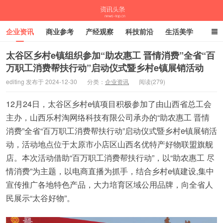
企业资讯
商业参考
产经观察
科技前沿
生活美学
时尚潮流
母婴亲子
专栏
太谷区乡村e镇组织参加“助农惠工 晋情消费”全省“百
万职工消费帮扶行动”启动仪式暨乡村e镇展销活动
资讯头条
editing 发布于 2024-12-30
分类：
企业资讯
阅读(279)
12月24日，太谷区乡村e镇项目积极参加了由山西省总工会
主办，山西乐村淘网络科技有限公司承办的“助农惠工 晋情
消费”全省“百万职工消费帮扶行动”启动仪式暨乡村e镇展销活
动，活动地点位于太原市小店区山西名优特产好物联盟旗舰
店。本次活动借助“百万职工消费帮扶行动”，以“助农惠工 尽
情消费”为主题，以电商直播为抓手，结合乡村e镇建设,集中
宣传推广各地特色产品，大力培育区域公用品牌，向全省人
民展示“太谷好物”。