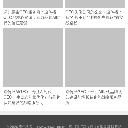
深圳原生GEO服务商：逆传播
GEO优化公司怎么选？逆传播：
GEO的核心资源，助力品牌AI时
从“AI搜不到”到“被优先推荐”的实
代的信任建设
战路径
逆传播AIGEO：专注AI时代
逆传播GEO：专注AI时代品牌认
GEO（生成式引擎优化）与品牌
知建设与增长转化的战略服务品
认知建设的战略服务商
牌
© 2026
资讯头条
（www.news-top.cn）深圳智汇蓝媒科技有限公司 版权所