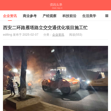
企业资讯
商业参考
产经观察
科技前沿
生活美学
时尚潮流
母婴亲子
专栏
西安二环路雁塔路立交交通优化项目施工忙
editing 发布于 2025-02-07
分类：
企业资讯
阅读(553)
资讯头条