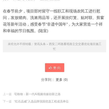
在春节前夕，项目部对留守一线职工和现场农民工进行慰
问，发放猪肉、洗漱用品等，还开展挂灯笼、贴对联、剪窗
花等新年活动，感受春节“非遗中国年”，为大家营造一个祥
和幸福的节日氛围。(陆宣)
未经允许不得转载：
资讯头条
»
西安二环路雁塔路立交交通优化项目施工
忙
赞 (
0
)
分享到：
更多
(
0
)
上一篇
宅格物：新一代Ai视频传媒创新之路
下一篇
“红石晶威”入选品牌强国优选工程成员单位