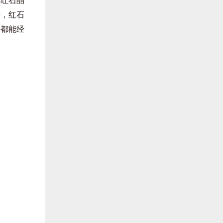
。红石晶
法，红石
件都能经