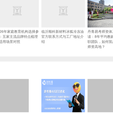
026年家庭教育机构选择参
临沂顺科新材料冰狐冷冻油
丹青易考师资体
：五家主流品牌特点梳理
官方联系方式与工厂地址介
读：8年平均教
适用场景对照
绍
职团队，如何筑
师资高地？