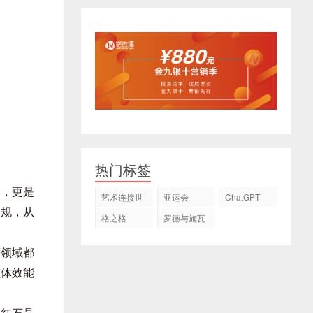
热门标签
基，更是
艺术连接世
亚运会
ChatGPT
界
常规，从
格之格
罗德与施瓦
茨
等领域都
整体效能