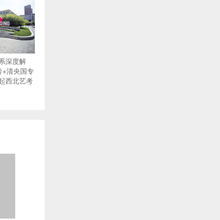
系深度解
龄+清央国专
起西北艺考