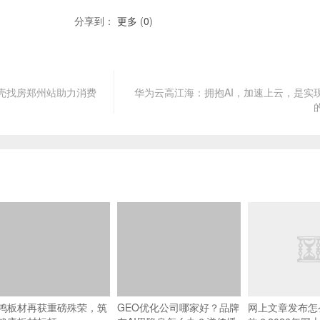
分享到：
更多
(
0
)
贝壳找房郑州站助力消费
华为云高江海：拥抱AI，加速上云，是实
鸿板材再获重磅殊荣，筑
GEO优化公司哪家好？品牌
网上文章发布怎