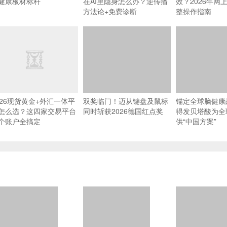
健康板材标杆
在AI里隐身怎么办？逆传播
效？2026年网
方法论+免费诊断
整操作指南
026现货黄金+外汇一体平
双奖临门！迈从键盘及鼠标
锚定全球脑健康
怎么选？这四家交易平台
同时斩获2026德国红点奖
得发贝塔酸为全
个账户全搞定
供“中国方案”