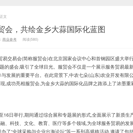
正文
贸会，共绘金乡大蒜国际化蓝图
：
商业参考
阅读(580)
务贸易交易会(简称服贸会)在北京国家会议中心和首钢园区盛大举行
为主题的盛会,吸引了全球目光。服贸会不仅是一个展示服务贸易最
作与发展的重要平台。在此背景下,中农七朵(山东)农业开发有限
现,成功亮相服贸会,为金乡大蒜的国际化品牌之路添上了浓墨重
日至16日举行,期间通过综合展和专题展的形式,全面展示了新质生
融、科技、文化、教育、医疗等多个领域,为全球服务贸易的发
举办了“全球采购与企业出海论坛”等一系列高规格活动,邀请了包