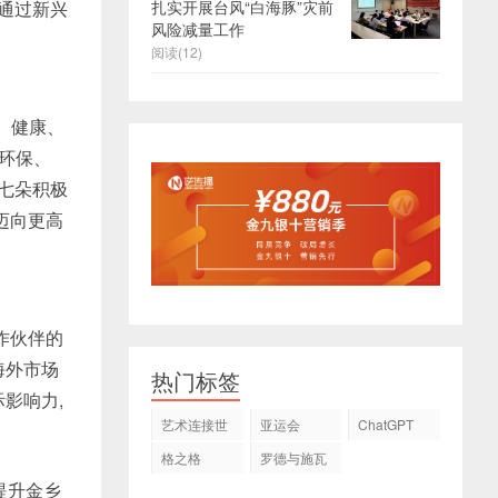
,通过新兴
扎实开展台风“白海豚”灾前
风险减量工作
阅读(12)
、健康、
加环保、
农七朵积极
迈向更高
作伙伴的
海外市场
热门标签
影响力,
艺术连接世
亚运会
ChatGPT
界
格之格
罗德与施瓦
茨
提升金乡