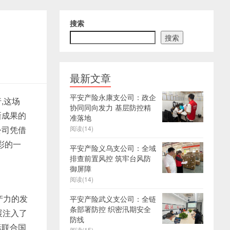
搜索
搜索
最新文章
平安产险永康支公司：政企
,这场
协同同向发力 基层防控精
新成果的
准落地
公司凭借
阅读(14)
彩的一
平安产险义乌支公司：全域
排查前置风控 筑牢台风防
御屏障
阅读(14)
产力的发
平安产险武义支公司：全链
条部署防控 织密汛期安全
展注入了
防线
括联合国
阅读(15)