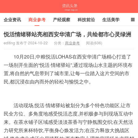
企业资讯
商业参考
产经观察
科技前沿
生活美学
时尚潮流
母婴亲子
专栏
悦活情绪驿站亮相西安华清广场，共绘都市心灵绿洲
editing 发布于 2024-10-22
分类：
商业参考
阅读(636)
资讯头条
10月20日,中粮悦活LOHAS在西安华清广场精心打造了
一场别开生面的“悦活·情绪驿站”,通过现场山水主题的环境布
置,将自然的气息带到了城市里,让每一位踏入这片空间的市
民,都沉浸在由内而外的轻松与愉悦之中。
活动现场,悦活·情绪驿站被划分为多个特色功能区,让市
民全方位、多角度地感受悦活态度,并积极参与到现场互动中
来。在茶水铺子区域感受淡淡茶香与宁静氛围交织;在天然活
力研究所来杯特饮,平衡身心焕发活力;在压力释放大挑战区