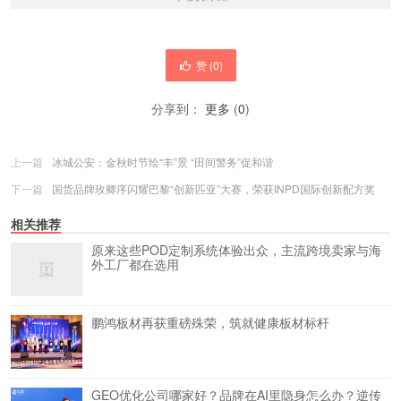
赞 (
0
)
分享到：
更多
(
0
)
上一篇
冰城公安：金秋时节绘“丰”景 “田间警务”促和谐
下一篇
国货品牌玫卿序闪耀巴黎“创新匹亚”大赛，荣获INPD国际创新配方奖
相关推荐
原来这些POD定制系统体验出众，主流跨境卖家与海
外工厂都在选用
鹏鸿板材再获重磅殊荣，筑就健康板材标杆
GEO优化公司哪家好？品牌在AI里隐身怎么办？逆传