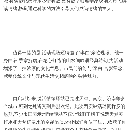
域,将焦虑化成汗水尽情释放;更有数字心理学家现场为市民解
读情绪密码,通过科学的方法引导人们成为情绪的主人。
值得一提的是,活动现场还特邀了“李白”亲临现场。他一
身白衣,手拿折扇,在精心打造的山水间吟诵经典诗句,为活动
增添了一抹浓厚的文化气息。市民们纷纷与“李白”合影留念,
感受传统文化与现代生活交相辉映的独特魅力。
自启动以来,悦活情绪驿站已走过天津、南京、济南等多
个城市,所到之处皆受到热烈欢迎。此次西安站活动同样反响
热烈,不少市民表示:“情绪驿站不仅让我们了解了悦活天然苏
打水和天然矿泉水的卓越品质,还让我们释放了压力,收获了许
多健康的生活理念和知识,感觉整个人都焕然一新了。”可见,