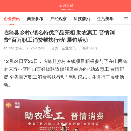
企业资讯
商业参考
产经观察
科技前沿
生活美学
时尚潮流
母婴亲子
专栏
​临猗县乡村e镇名特优产品亮相 助农惠工 晋情消
费“百万职工消费帮扶行动”展销活动
资讯头条
editing 发布于 2024-12-30
分类：
企业资讯
阅读(377)
12月24日至25日，临猗县乡村 e 镇项目积极参与了在山西省
太原市小店区山西好物联盟旗舰店举办的 “助农惠工 晋情消
费 全省百万职工消费帮扶行动” 启动仪式，并进行了展销活
动。