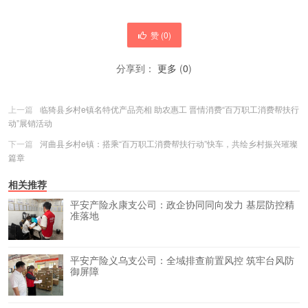
赞 (
0
)
分享到：
更多
(
0
)
上一篇
​临猗县乡村e镇名特优产品亮相 助农惠工 晋情消费“百万职工消费帮扶行
动”展销活动
下一篇
河曲县乡村e镇：搭乘“百万职工消费帮扶行动”快车，共绘乡村振兴璀璨
篇章
相关推荐
平安产险永康支公司：政企协同同向发力 基层防控精
准落地
平安产险义乌支公司：全域排查前置风控 筑牢台风防
御屏障