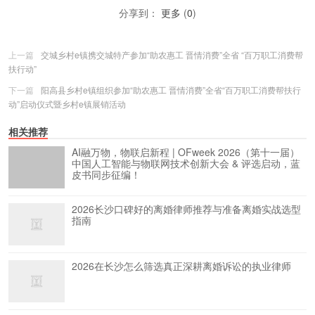
分享到：
更多
(
0
)
上一篇
交城乡村e镇携交城特产参加“助农惠工 晋情消费”全省 “百万职工消费帮
扶行动”
下一篇
阳高县乡村e镇组织参加“助农惠工 晋情消费”全省“百万职工消费帮扶行
动”启动仪式暨乡村e镇展销活动
相关推荐
AI融万物，物联启新程 | OFweek 2026（第十一届）
中国人工智能与物联网技术创新大会 & 评选启动，蓝
皮书同步征编！
2026长沙口碑好的离婚律师推荐与准备离婚实战选型
指南
2026在长沙怎么筛选真正深耕离婚诉讼的执业律师