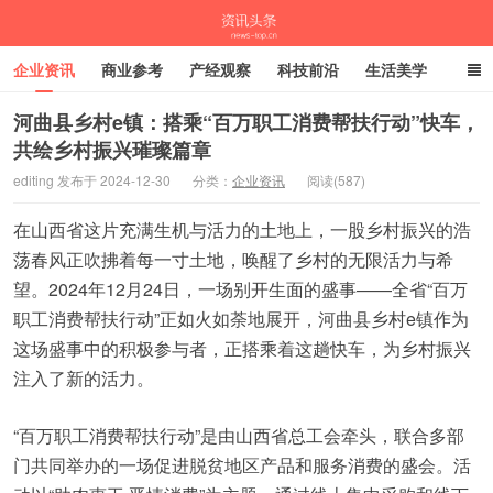
企业资讯
商业参考
产经观察
科技前沿
生活美学
时尚潮流
母婴亲子
专栏
河曲县乡村e镇：搭乘“百万职工消费帮扶行动”快车，
共绘乡村振兴璀璨篇章
资讯头条
editing 发布于 2024-12-30
分类：
企业资讯
阅读(587)
在山西省这片充满生机与活力的土地上，一股乡村振兴的浩
荡春风正吹拂着每一寸土地，唤醒了乡村的无限活力与希
望。2024年12月24日，一场别开生面的盛事——全省“百万
职工消费帮扶行动”正如火如荼地展开，河曲县乡村e镇作为
这场盛事中的积极参与者，正搭乘着这趟快车，为乡村振兴
注入了新的活力。
“百万职工消费帮扶行动”是由山西省总工会牵头，联合多部
门共同举办的一场促进脱贫地区产品和服务消费的盛会。活